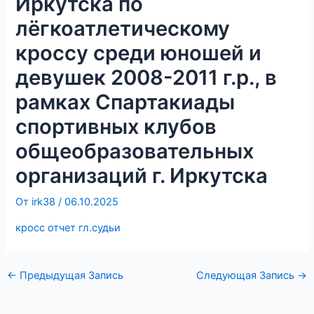
Иркутска по
l
лёгкоатлетическому
кроссу среди юношей и
a
девушек 2008-2011 г.р., в
s
рамках Спартакиады
спортивных клубов
s
общеобразовательных
n
организаций г. Иркутска
i
От
irk38
/
06.10.2025
k
кросс отчет гл.судьи
i
←
Предыдущая Запись
Следующая Запись
→